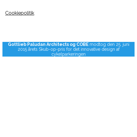
Cookiepolitik
Gottlieb Paludan Architects og COBE
modtog den 25. juni
2015 årets Skub-op-pris for det innovative design af
cykelparkeringen